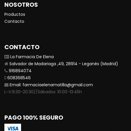
NOSOTROS
Productos
Contacto
CONTACTO
La Farmacia De Elena
Salvador de Madariaga ,49, 28914 - Leganés (Madrid)
916894074
608368546
Email:
farmaciaelenamatilla@gmail.com
L-V:9:30-20:30//Sábados: 10:00-13:45h
PAGO 100% SEGURO