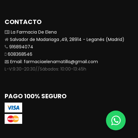
CONTACTO
La Farmacia De Elena
Salvador de Madariaga ,49, 28914 - Leganés (Madrid)
916894074
608368546
Email:
farmaciaelenamatilla@gmail.com
L-V:9:30-20:30//Sábados: 10:00-13:45h
PAGO 100% SEGURO